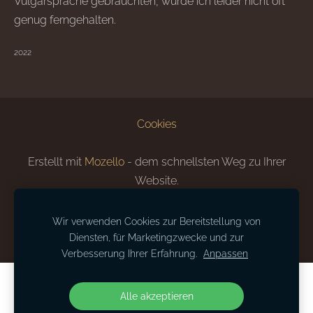
Vulgärsprache gebrauchten, wurde ich leider nicht oft
genug ferngehalten.
²⁰²²
Cookies
Erstellt mit
Mozello
- dem schnellsten Weg zu Ihrer
Website.
Wir verwenden Cookies zur Bereitstellung von
Diensten, für Marketingzwecke und zur
Verbesserung Ihrer Erfahrung.
Anpassen
Erstellen Sie Ihre Website oder Ihren
Alle akzeptieren
Online-Shop mit Mozello.